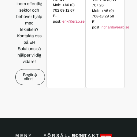
inom offentlig
Mob: +46 (0)
707 26
sektor och
702 69 12 67
Mob: +46 (0)
E-
768-13 29 56
behöver hjälp
post:
erik@erab.se
E-
med
post:
richard@erab.se
tekniken?
Kontakta oss
på ER
Solutions så
hjälper vi dig
vidare!
Begär
offert
MENY
FÖRSÄLJNING
KONTAKT