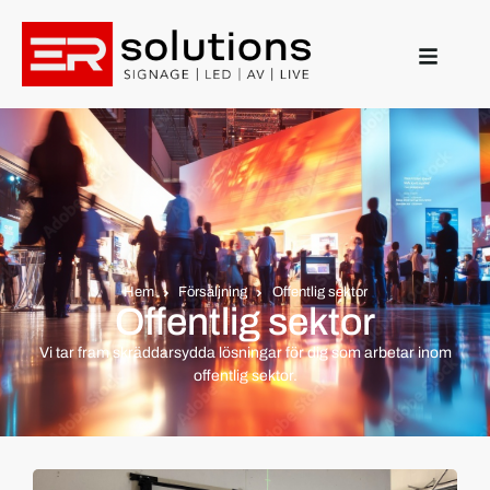
Hem
Försäljning
Offentlig sektor
Offentlig sektor
Vi tar fram skräddarsydda lösningar för dig som arbetar inom
offentlig sektor.