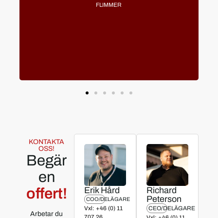
FLIMMER
KONTAKTA
OSS!
Begär
en
offert!
Erik Hård
Richard
Peterson
COO/DELÄGARE
Vxl: +46 (0) 11
CEO/DELÄGARE
Arbetar du
707 26
Vxl: +46 (0) 11