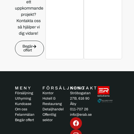
ett
uppkommande
projekt?
Kontakta oss
så hjälper vi
dig vidare!
Begär
offert
MENY
FÖRSÄLJNING
KONTAKT
Försäljning
Kontor
Ströbogatan
Uthyrning
Hotell &
27B, 616 90
Kundcase
Restaurang
Åby
Om oss
Detaljhandel
011-707 26
Felanmälan
Offentlig
info@erab.se
Begär offert
sektor