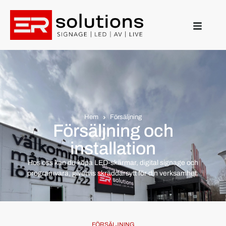
Hem
Försäljning
Försäljning och
installation
Hos oss kan du köpa LED-skärmar, digital signage och
programvara, givetvis skräddarsytt för din verksamhet.
FÖRSÄLJNING