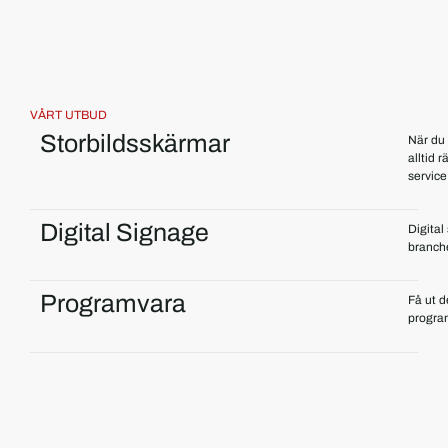
VÅRT UTBUD
Storbildsskärmar
När du 
alltid 
service
Digital Signage
Digital
branch
Programvara
Få ut d
program