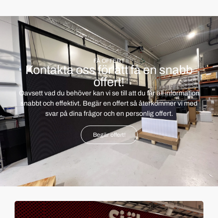
FÅ OFFERT
Kontakta oss för att få en snabb
offert!
Oavsett vad du behöver kan vi se till att du får all information
snabbt och effektivt. Begär en offert så återkommer vi med
svar på dina frågor och en personlig offert.
Begär offert!