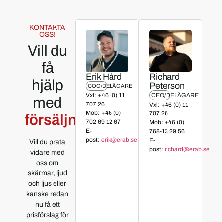
KONTAKTA
OSS!
Vill du
få
Erik Hård
Richard
hjälp
Peterson
COO/DELÄGARE
Vxl: +46 (0) 11
CEO/DELÄGARE
med
707 26
Vxl: +46 (0) 11
Mob: +46 (0)
707 26
uthyrning?
försäljning?
702 69 12 67
Mob: +46 (0)
E-
768-13 29 56
post:
erik@erab.se
E-
Vill du prata
post:
richard@erab.se
vidare med
oss om
skärmar, ljud
och ljus eller
kanske redan
nu få ett
prisförslag för