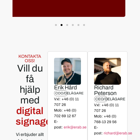
KONTAKTA
OSS!
Vill du
få
hjälp
Erik Hård
Richard
Peterson
COO/DELÄGARE
med
Vxl: +46 (0) 11
CEO/DELÄGARE
707 26
Vxl: +46 (0) 11
digital
Mob: +46 (0)
707 26
702 69 12 67
Mob: +46 (0)
signage?
E-
768-13 29 56
post:
erik@erab.se
E-
post:
richard@erab.se
Vi erbjuder allt