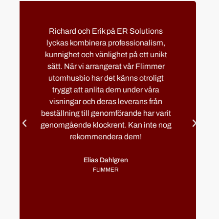
Vi anlitade ER Solutions för diverse
tjänster inför gymnasiemässan och
blev mycket nöjda. Service i toppklass
och extremt lösningsorienterade
ägare som hjälpte oss med allt från
information om vad vi behövde för
utrustning till installation.
Cecilia Stenhammar
CURT NICOLIN GYMNASIET