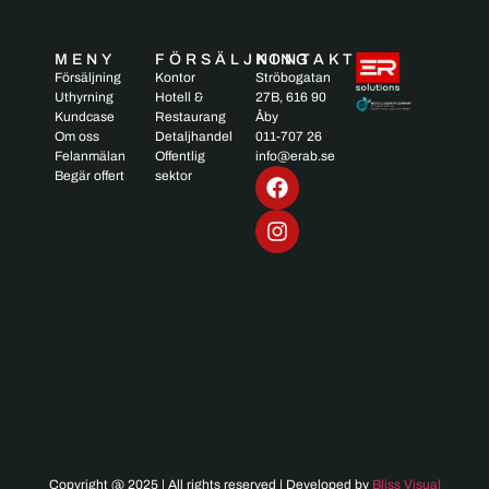
MENY
FÖRSÄLJNING
KONTAKT
Försäljning
Kontor
Ströbogatan
Uthyrning
Hotell &
27B, 616 90
Kundcase
Restaurang
Åby
Om oss
Detaljhandel
011-707 26
Felanmälan
Offentlig
info@erab.se
Begär offert
sektor
Copyright @ 2025 | All rights reserved | Developed by
Bliss Visual